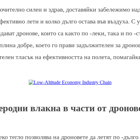
лючително силен и здрав, доставяйки забележимо на
ефективно лети и колко дълго остава във въздуха. С 
дават дронове, които са както по -леки, така и по -
плина добре, което го прави задължителен за дроно
телен тласък на ефективността на полета, помагайки
еродни влакна в части от дронов
ко тегло позволява на дроновете да летят по -дълго 