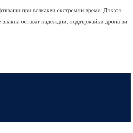
фтяващи при всякакви екстремни време. Докато
е влакна остават надеждни, поддържайки дрона ви