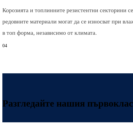
Корозията и топлинните резистентни секторини с
редовните материали могат да се износват при вл
в топ форма, независимо от климата.
04
Разгледайте нашия първоклас