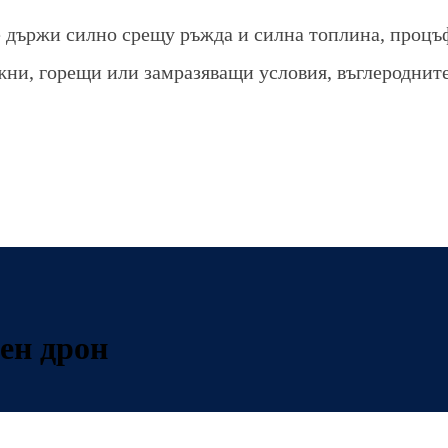
е държи силно срещу ръжда и силна топлина, процъ
ажни, горещи или замразяващи условия, въглероднит
ен дрон