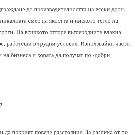
дграждане до производителността на всеки дрон.
уникалната смес на якостта и ниското тегло на
строги. На всичкото отгоре въглеродните влакна
ве, работещи в трудни условия. Използвайки части
 на бизнеса и хората да получат по -добри
е
и да покрият повече разстояние. За разлика от по