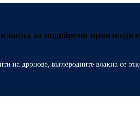
 влакна за подобрена производит
ти на дронове, въглеродните влакна се отк