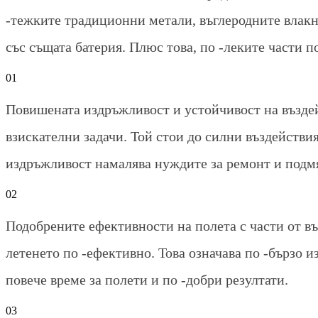
-тежките традиционни метали, въглеродните влакн
със същата батерия. Плюс това, по -леките части п
01
Повишената издръжливост и устойчивост на въздей
взискателни задачи. Той стои до силни въздействия
издръжливост намалява нуждите за ремонт и подмя
02
Подобрените ефективности на полета с части от въ
летенето по -ефективно. Това означава по -бързо и
повече време за полети и по -добри резултати.
03