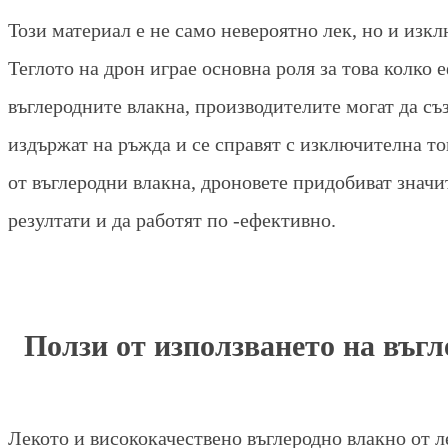
Този материал е не само невероятно лек, но и изк
Теглото на дрон играе основна роля за това колко 
въглеродните влакна, производителите могат да съз
издържат на ръжда и се справят с изключителна то
от въглеродни влакна, дроновете придобиват значи
резултати и да работят по -ефективно.
Ползи от използването на въгл
Лекото и висококачествено въглеродно влакно от ле