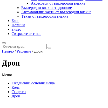
Аксесоари от въглеродни влакна
Въглеродни влакна за дронове
Автомобилни части от въглеродни влакна
Тъкан от въглеродни влакна
Блог
Новини
видео
Свържете се с нас
Начало
/
Решение
/ Дрон
Дрон
Меню
Ежедневни основни неща
Кола
Спортен
Дрон