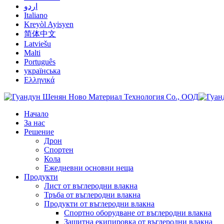
اردو
Italiano
Kreyòl Ayisyen
简体中文
Latviešu
Malti
Português
українська
Ελληνικά
Начало
За нас
Решение
Дрон
Спортен
Кола
Ежедневни основни неща
Продукти
Лист от въглеродни влакна
Тръба от въглеродни влакна
Продукти от въглеродни влакна
Спортно оборудване от въглеродни влакна
Защитна екипировка от въглеродни влакна