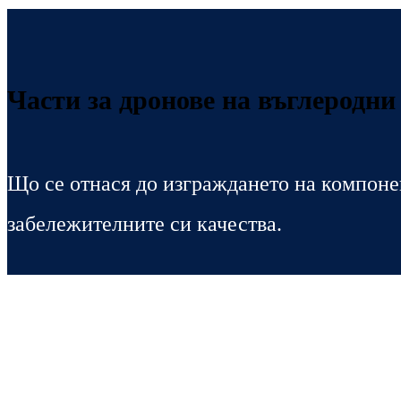
Части за дронове на въглеродни
Що се отнася до изграждането на компонен
забележителните си качества.