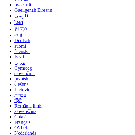
русский
Gaeilgenah Éireann
فارسی
ไทย
한국어
বাংলা
Deutsch
suomi
íslenska
Eesti
عربي
Cymraeg
slovenčina
hrvatski
Čeština
Lietuvių
עברית
हिंदी
România limbi
slovenščina
Català
Français
O'zbek
Nederlands