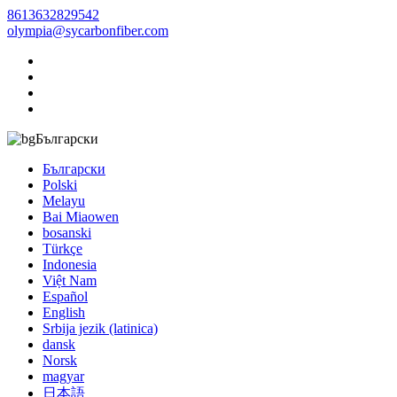
8613632829542
olympia@sycarbonfiber.com
Български
Български
Polski
Melayu
Bai Miaowen
bosanski
Türkçe
Indonesia
Việt Nam
Español
English
Srbija jezik (latinica)
dansk
Norsk
magyar
日本語