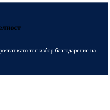
елност
рояват като топ избор благодарение на